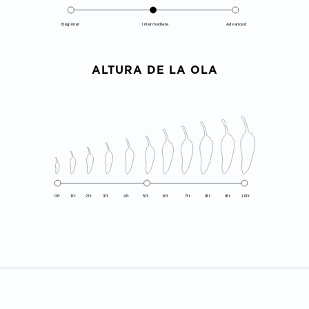
Beginner
Intermediate
Advanced
ALTURA DE LA OLA
0ft
1ft
2ft
3ft
4ft
5ft
6ft
7ft
8ft
9ft
10ft