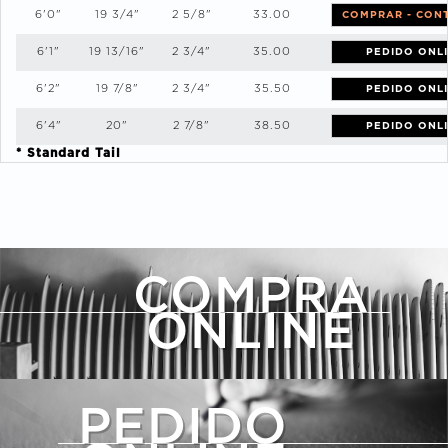
6'0"
19 3/4"
2 5/8"
33.00
COMPRAR - CON
6'1"
19 13/16"
2 3/4"
35.00
PEDIDO ONL
6'2"
19 7/8"
2 3/4"
35.50
PEDIDO ONL
6'4"
20"
2 7/8"
38.50
PEDIDO ONL
* Standard Tail
COMPRA
ONLINE
PEDIDO